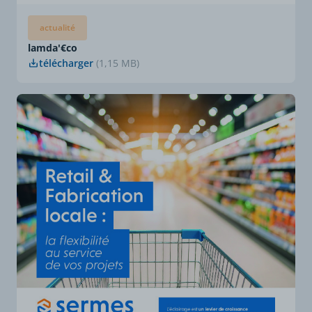
actualité
lamda'€co
télécharger
(1,15 MB)