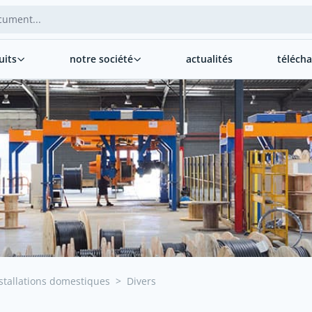
uits
notre société
actualités
téléch
stallations domestiques
>
Divers