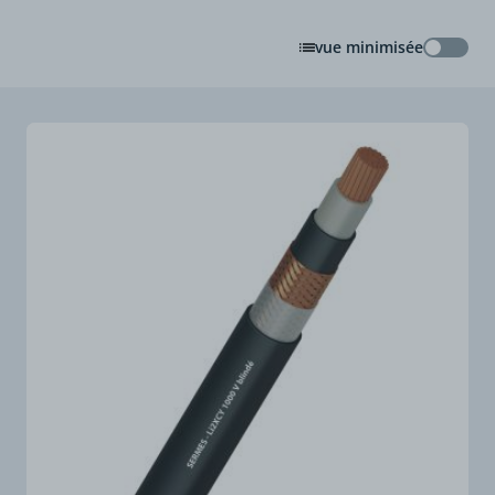
vue minimisée
vue min