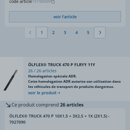
code article
15190009
voir l'article
1
2
3
4
5
Vous lisez actuellement la page
Page
Page
Page
Page
ÖLFLEX® TRUCK 470 P FLRYY 11Y
26 / 26 articles
Homologation spéciale ADR.
Cette homologation ADR autorise son utilisation dans
les véhicules de transport de produits dangereux.
voir le produit
Ce produit comprend
26 articles
ÖLFLEX® TRUCK 470 P 10X1,5 + 3X2,5 + 1X (2X1,5) -
7027090