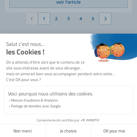
voir l'article
1
2
3
4
5
Vous lisez actuellement la page
Page
Page
Page
Page
ÖLFLEX® TRUCK 170 TWIN
7 / 7 articles
L'identification de la polarité est possible sans dénuder la
gaine et sans marquage externe (la désignation de l'article est
toujours marquée sur le pôle positif). Ces règles évitent toute
erreur de connexion.
Pas d'accrochage des conducteurs après dénudage pour une
maniabilité maximale (sertissage / contact).
Bienvenue !
Homologation spéciale ADR.
Pour avoir accès à toutes les fonctionnalités, vous devez
voir le produit
disposer d'un compte e-shop SERMES.
Ce produit comprend
7 articles
je me connecte
Filtres
je n'ai pas de compte e-shop SERMES
ÖLFLEX® TRUCK TWIN 170 PVC / PVC 2X6 mm²
rouge/noir