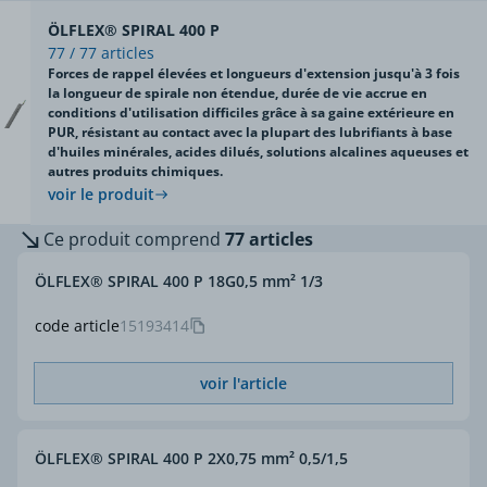
ÖLFLEX® SPIRAL 400 P
77 / 77 articles
Forces de rappel élevées et longueurs d'extension jusqu'à 3 fois
la longueur de spirale non étendue, durée de vie accrue en
conditions d'utilisation difficiles grâce à sa gaine extérieure en
PUR, résistant au contact avec la plupart des lubrifiants à base
d'huiles minérales, acides dilués, solutions alcalines aqueuses et
autres produits chimiques.
voir le produit
Ce produit comprend
77 articles
ÖLFLEX® SPIRAL 400 P 18G0,5 mm² 1/3
code article
15193414
voir l'article
ÖLFLEX® SPIRAL 400 P 2X0,75 mm² 0,5/1,5