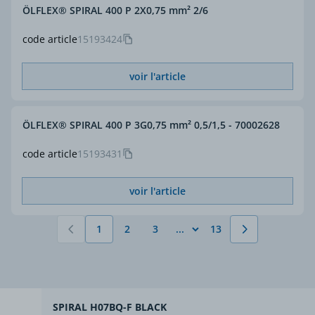
ÖLFLEX® SPIRAL 400 P 2X0,75 mm² 2/6
code article
15193424
voir l'article
ÖLFLEX® SPIRAL 400 P 3G0,75 mm² 0,5/1,5 - 70002628
code article
15193431
voir l'article
1
2
3
13
Vous lisez actuellement la page
Page
Page
Page
SPIRAL H07BQ-F BLACK