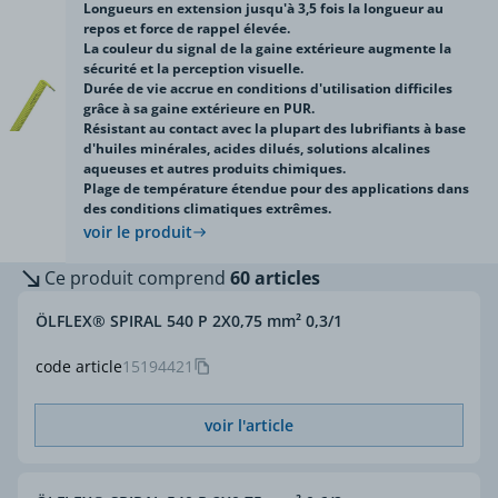
Longueurs en extension jusqu'à 3,5 fois la longueur au
repos et force de rappel élevée.
La couleur du signal de la gaine extérieure augmente la
sécurité et la perception visuelle.
Durée de vie accrue en conditions d'utilisation difficiles
grâce à sa gaine extérieure en PUR.
Résistant au contact avec la plupart des lubrifiants à base
d'huiles minérales, acides dilués, solutions alcalines
aqueuses et autres produits chimiques.
Plage de température étendue pour des applications dans
des conditions climatiques extrêmes.
voir le produit
Ce produit comprend
60 articles
ÖLFLEX® SPIRAL 540 P 2X0,75 mm² 0,3/1
code article
15194421
voir l'article