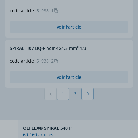
code article
15193811
voir l'article
SPIRAL H07 BQ-F noir 4G1,5 mm² 1/3
code article
15193812
voir l'article
1
2
Vous lisez actuellement la page
Page
ÖLFLEX® SPIRAL 540 P
60 / 60 articles