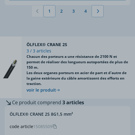
1
2
3
4
Vous lisez actuellement la page
Page
Page
Page
ÖLFLEX® CRANE 2S
3 / 3 articles
Chacun des porteurs a une résistance de 2100 N et
permet de réaliser des longueurs autoportées de plus de
150 m.
Les deux organes porteurs en acier de part et d'autre de
la gaine extérieure du câble amortissent des efforts en
traction.
voir le produit
Ce produit comprend
3 articles
ÖLFLEX® CRANE 2S 8G1,5 mm²
code article
15085509