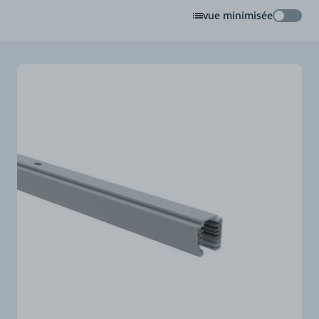
vue minimisée
vue min