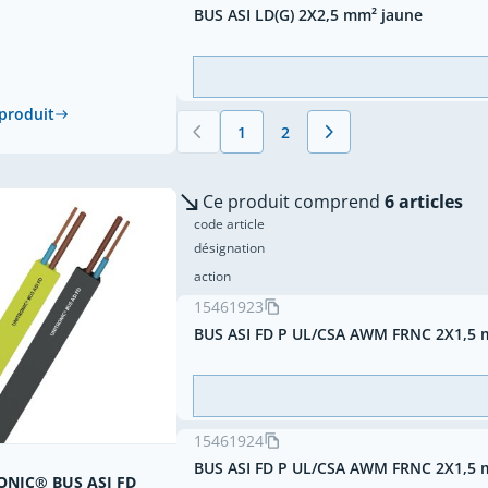
BUS ASI LD(G) 2X2,5 mm² jaune
 produit
1
2
Vous lisez actuellement la page
Page
Ce produit comprend
6 articles
code article
désignation
action
15461923
BUS ASI FD P UL/CSA AWM FRNC 2X1,5 
15461924
BUS ASI FD P UL/CSA AWM FRNC 2X1,5 
ONIC® BUS ASI FD