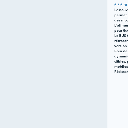
6 / 6 ar
Le nouv
permet
des mod
L'alime
peut êtr
Le BUS 
rétroco
version 
Pour de
dynamiq
câbles,
mobiles,
Résistan