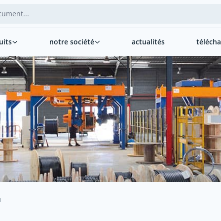
uits
notre société
actualités
téléch
n