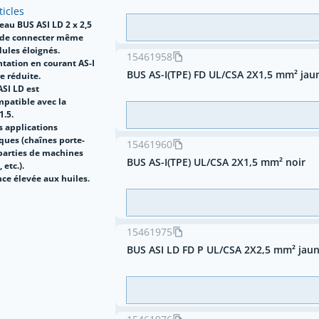
ticles
eau BUS ASI LD 2 x 2,5
 de connecter même
ules éloignés.
15461958
ntation en courant AS-I
BUS AS-I(TPE) FD UL/CSA 2X1,5 mm² jau
e réduite.
ASI LD est
mpatible avec la
1.5.
s applications
ues (chaînes porte-
15461960
 parties de machines
BUS AS-I(TPE) UL/CSA 2X1,5 mm² noir
 etc.).
ce élevée aux huiles.
15461975
BUS ASI LD FD P UL/CSA 2X2,5 mm² jau