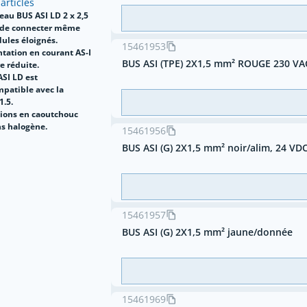
 articles
eau BUS ASI LD 2 x 2,5
 de connecter même
ules éloignés.
15461953
ntation en courant AS-I
BUS ASI (TPE) 2X1,5 mm² ROUGE 230 VA
e réduite.
ASI LD est
mpatible avec la
1.5.
sions en caoutchouc
ns halogène.
15461956
BUS ASI (G) 2X1,5 mm² noir/alim, 24 VD
15461957
BUS ASI (G) 2X1,5 mm² jaune/donnée
15461969