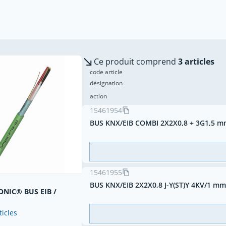
Ce produit comprend
3 articles
code article
désignation
action
15461954
BUS KNX/EIB COMBI 2X2X0,8 + 3G1,5 mm
15461955
BUS KNX/EIB 2X2X0,8 J-Y(ST)Y 4KV/1 mm
NIC® BUS EIB /
ticles