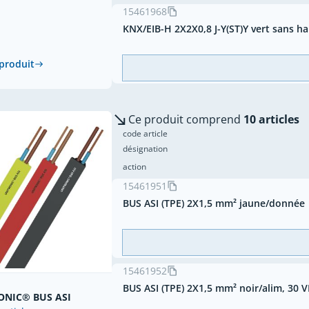
15461968
KNX/EIB-H 2X2X0,8 J-Y(ST)Y vert sans h
 produit
Ce produit comprend
10 articles
code article
désignation
action
15461951
BUS ASI (TPE) 2X1,5 mm² jaune/donnée
15461952
BUS ASI (TPE) 2X1,5 mm² noir/alim, 30 
ONIC® BUS ASI