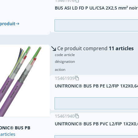
15461976
BUS ASI LD FD P UL/CSA 2X2,5 mm² noir
 produit
Ce produit comprend
11 articles
code article
désignation
action
15461939
UNITRONIC® BUS PB PE L2/FIP 1X2X0,64
15461940
UNITRONIC® BUS PB PVC L2/FIP 1X2X0,6
ONIC® BUS PB
 articles