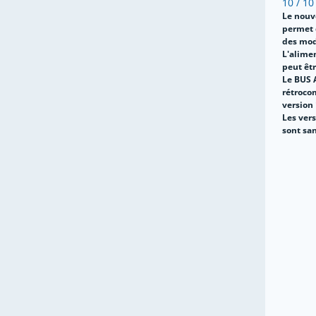
10 / 10
Le nouv
permet
des mod
L'alime
peut êtr
Le BUS 
rétroco
version 
Les ver
sont sa