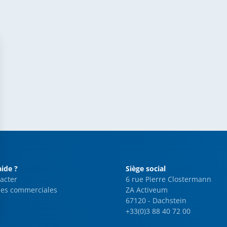
aide ?
Siège social
acter
6 rue Pierre Clostermann
es commerciales
ZA Activeum
67120 - Dachstein
+33(0)3 88 40 72 00