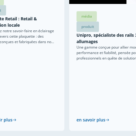
t
média
e Retail : Retail &
ion locale
produit
 notre savoir-faire en éclairage
Unipro, spécialiste des rails 
ravers cette plaquette : des
allumages
 conçues et fabriquées dans no...
Une gamme conçue pour allier mod
performance et fiabilité, pensée po
professionnels en quête de solutions
ir plus
en savoir plus