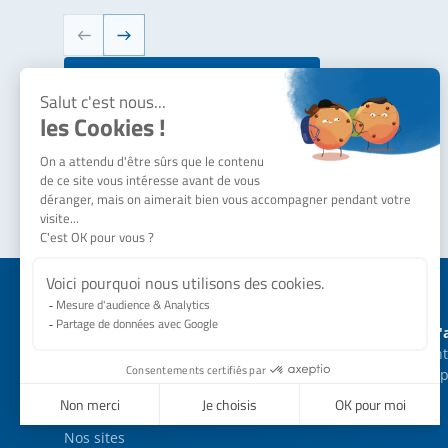
voir toutes nos actualités
Notre société
Besoin d'
Qui sommes-nous ?
Nous cont
Actualités
Nos équip
SERMES recrute
Nos engagements
Nos sites