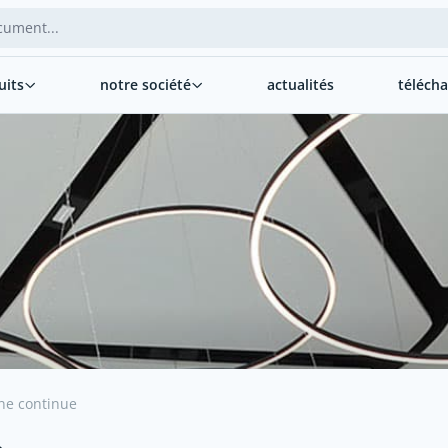
uits
notre société
actualités
téléch
gne continue