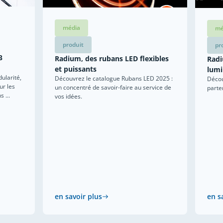
média
mé
produit
pr
3
Radium, des rubans LED flexibles
Radi
et puissants
lum
ularité,
Découvrez le catalogue Rubans LED 2025 :
Décou
ur les
un concentré de savoir-faire au service de
parte
 ...
vos idées.
en savoir plus
en s