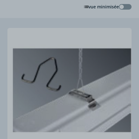
vue minimisée
vue min