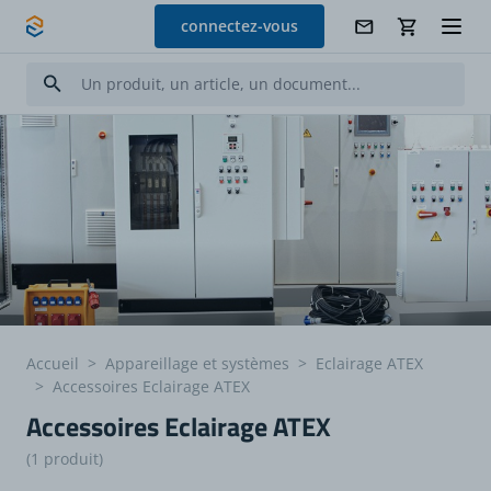
Allez au contenu
connectez-vous
Accueil
>
Appareillage et systèmes
>
Eclairage ATEX
>
Accessoires Eclairage ATEX
Accessoires Eclairage ATEX
(1 produit)