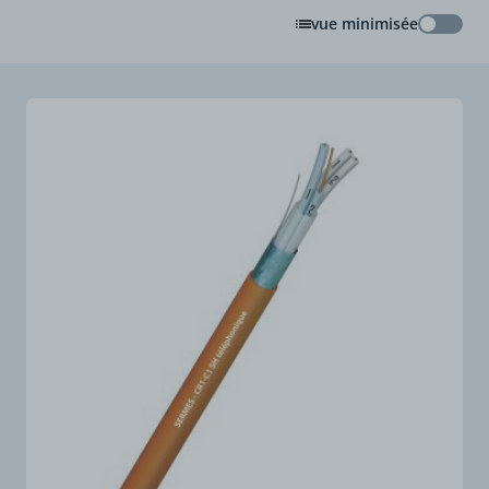
vue minimisée
vue min