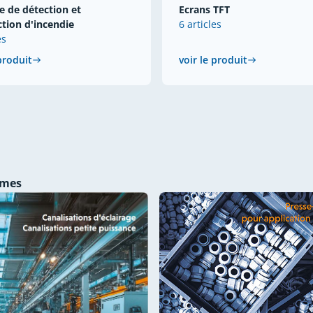
 de détection et
Ecrans TFT
ction d'incendie
6 articles
es
 produit
voir le produit
èmes