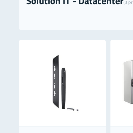
Solution IT - Datacenter
(3 p