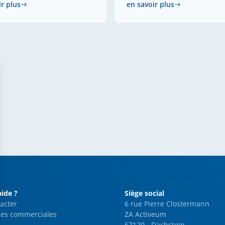
ir plus
en savoir plus
aide ?
Siège social
acter
6 rue Pierre Clostermann
es commerciales
ZA Activeum
67120 - Dachstein