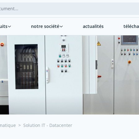
uits
notre société
actualités
téléch
matique
>
Solution IT - Datacenter