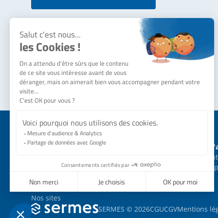
Notre société
Besoin d'
Qui sommes-nous ?
Nous cont
Actualités
Nos équip
SERMES recrute
Nos engagements
Nos sites
SERMES © 2026
CGU
CGV
Mentions lé