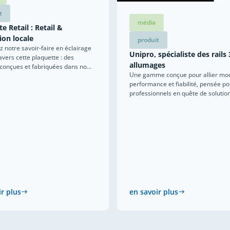
t
média
e Retail : Retail &
ion locale
produit
 notre savoir-faire en éclairage
Unipro, spécialiste des rails 
ravers cette plaquette : des
allumages
 conçues et fabriquées dans no...
Une gamme conçue pour allier mod
performance et fiabilité, pensée po
professionnels en quête de solutions
ir plus
en savoir plus