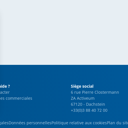
aide ?
Siège social
acter
6 rue Pierre Clostermann
es commerciales
ZA Activeum
67120 - Dachstein
+33(0)3 88 40 72 00
gales
Données personnelles
Politique relative aux cookies
Plan du sit