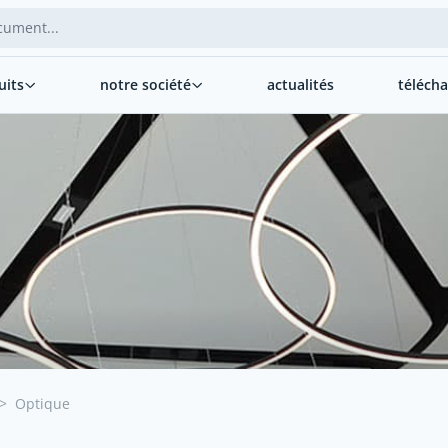
uits
notre société
actualités
téléch
>
Optique