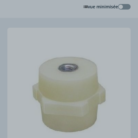
vue minimisée
vue min