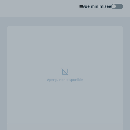
vue minimisée
vue min