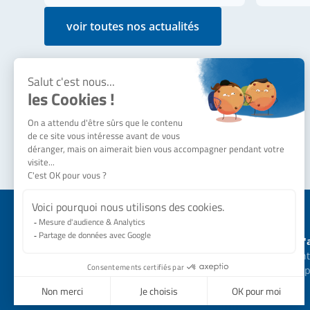
voir toutes nos actualités
Notre société
Besoin d'
Qui sommes-nous ?
Nous cont
Actualités
Nos équip
SERMES recrute
Nos engagements