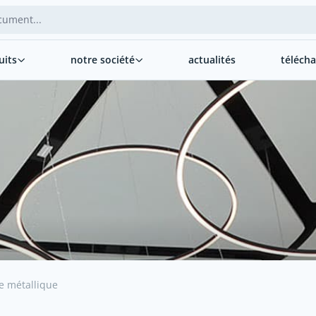
uits
notre société
actualités
téléch
e métallique