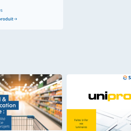
es
 produit