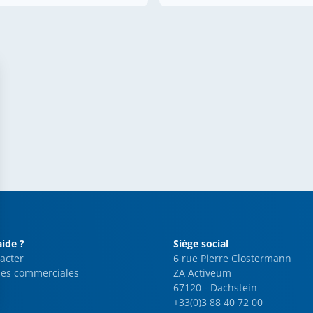
aide ?
Siège social
acter
6 rue Pierre Clostermann
es commerciales
ZA Activeum
67120 - Dachstein
+33(0)3 88 40 72 00