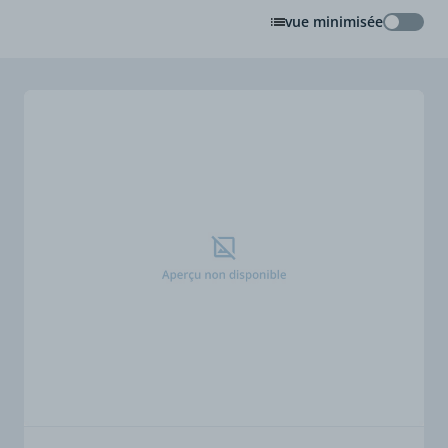
vue minimisée
vue min