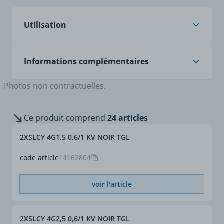
câbles souples à repérage couleurs
Utilisation
isolés XLPE 90°C, faiblement capacitif
double blindage alu + tresse cuivre
gaine PVC noir UV
Applications
Liaisons électriques
Informations complémentaires
conformes à la CEM.
Alimentation de moteurs
Photos non contractuelles.
pilotés par variateur de
Norme
VDE 0207 / 0250 / 0295.
vitesse et moteurs
broches.
Ce produit comprend
24 articles
Câblage d'équipements
électriques et
2XSLCY 4G1,5 0,6/1 KV NOIR TGL
électroniques dans les
armoires de commande
code article
14162804
industrielle.
Systèmes informatiques.
voir l'article
Installation
En locaux secs, humides
ou mouillés et à
l'extérieur.
2XSLCY 4G2,5 0,6/1 KV NOIR TGL