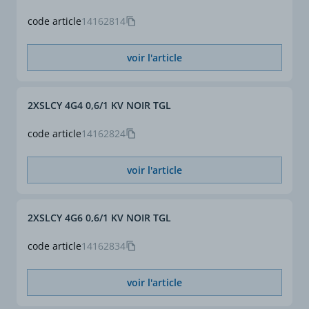
L'utilisation en liaison
mobile est possible en
code article
14162814
mouvement libre sans
effort de traction et sans
voir l'article
guidage forcé.
2XSLCY 4G4 0,6/1 KV NOIR TGL
code article
14162824
voir l'article
2XSLCY 4G6 0,6/1 KV NOIR TGL
code article
14162834
voir l'article