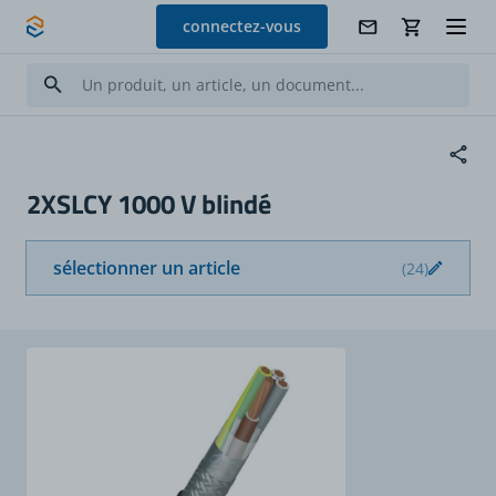
Allez au contenu
connectez-vous
2XSLCY 1000 V blindé
sélectionner un article
(24)