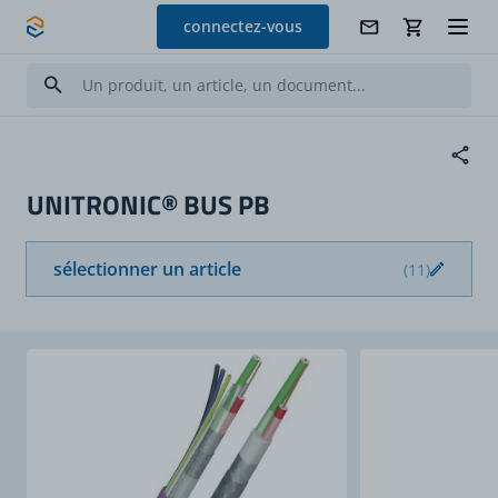
Allez au contenu
connectez-vous
UNITRONIC® BUS PB
sélectionner un article
(11)