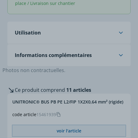
place / Livraison sur chantier
Utilisation
Applications
Pour pose fixe.
Informations complémentaires
Efficacité d'immunité CEM
maximale.
Photos non contractuelles.
Locaux secs et humides.
Autres versions : homologué UL et CSA
Les codes articles
15461939, 15461993,
Ce produit comprend
11 articles
15461995, 15461990,
15461991 sont tous
UNITRONIC® BUS PB PE L2/FIP 1X2X0,64 mm² (rigide)
résistants aux UV.
code article
15461939
voir l'article