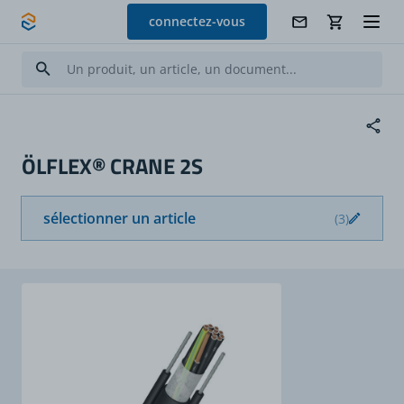
Allez au contenu
connectez-vous
ÖLFLEX® CRANE 2S
sélectionner un article
(3)