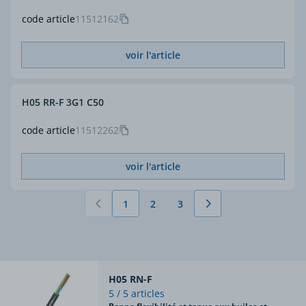
code article
11512162
voir l'article
H05 RR-F 3G1 C50
code article
11512262
voir l'article
1
2
3
Vous lisez actuellement la page
Page
Page
H05 RN-F
5 / 5 articles