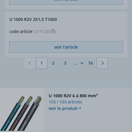
U 1000 R2V 2X1,5 T1000
code article
12111266
voir l'article
1
2
3
16
Vous lisez actuellement la page
Page
Page
Page
U 1000 R2V 6 à 800 mm²
103 / 103 articles
voir le produit