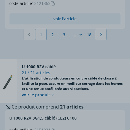
code article
12121363
voir l'article
1
2
3
18
Vous lisez actuellement la page
Page
Page
Page
U 1000 R2V câblé
21 / 21 articles
L'utilisation de conducteurs en cuivre câblé de classe 2
facilite la pose, assure un meilleur serrage dans les bornes
et une tenue améliorée aux vibrations.
voir le produit
Ce produit comprend
21 articles
U 1000 R2V 3G1,5 câblé (CL2) C100
code article
12151031