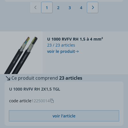
1
2
3
4
Vous lisez actuellement la page
Page
Page
Page
U 1000 RVFV RH 1,5 à 4 mm²
23 / 23 articles
voir le produit
Ce produit comprend
23 articles
U 1000 RVFV RH 2X1,5 TGL
code article
12250014
voir l'article