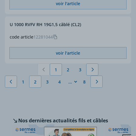
voir l'article
U 1000 RVFV RH 19G1,5 câblé (CL2)
code article
12281044
voir l'article
1
2
3
Vous lisez actuellement la page
Page
Page
1
2
3
4
8
Précédent
Page
Vous lisez actuellement la page
Page
Page
Page
Suivant
Nos dernières
actualités fils et câbles