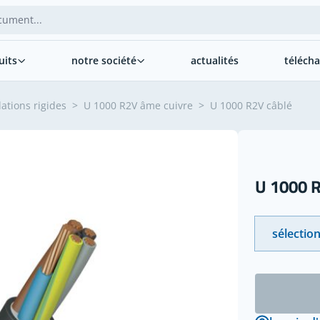
uits
notre société
actualités
téléch
lations rigides
>
U 1000 R2V âme cuivre
>
U 1000 R2V câblé
U 1000 R
sélection