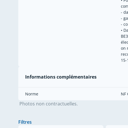
• P
com
- da
- g
- c
• D
BE3
éle
on 
rec
15-
Informations complémentaires
Norme
NF 
Photos non contractuelles.
Filtres