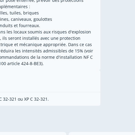
our pose enterrée, prévoir des protections
plémentaires :
lles, tuiles, briques
aines, caniveaux, goulottes
onduits et fourreaux.
ans les locaux soumis aux risques d'explosion
, ils seront installés avec une protection
ctrique et mécanique appropriée. Dans ce cas
réduira les intensités admissibles de 15% (voir
ommandations de la norme d'installation NF C
100 article 424-8-BE3).
C 32-321 ou XP C 32-321.