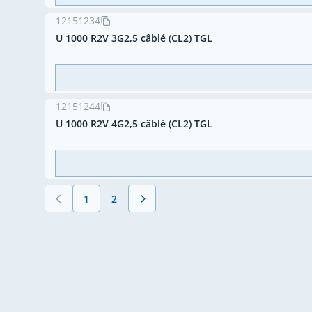
12151234
U 1000 R2V 3G2,5 câblé (CL2) TGL
12151244
U 1000 R2V 4G2,5 câblé (CL2) TGL
1
2
Vous lisez actuellement la page
Page