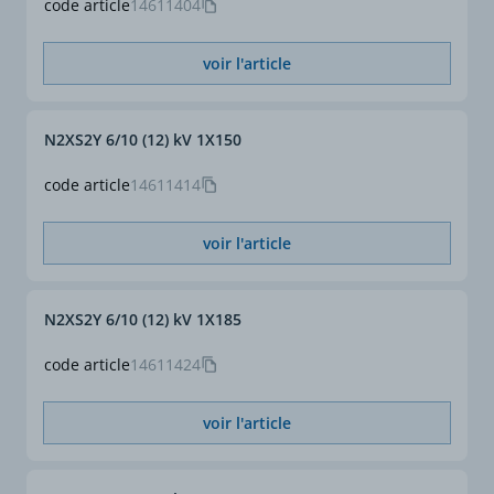
code article
14611404
permanent air libre 30°c
(1) (A)
voir l'article
N2XS2Y 6/10 (12) kV 1X150
code article
14611414
voir l'article
N2XS2Y 6/10 (12) kV 1X185
code article
14611424
voir l'article