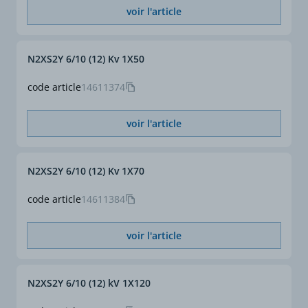
Température max.
en régime permanent :
voir l'article
admissible à l'âme
+ 90°C
en régime de court-circuit
:
N2XS2Y 6/10 (12) Kv 1X50
+ 250°C
code article
14611374
Rayon de courbure
15 x ø
voir l'article
Section (mm²)
95
Section complète (mm²)
1 x 95
N2XS2Y 6/10 (12) Kv 1X70
ø gaine externe approx.
28
code article
14611384
(2) (mm)
voir l'article
Intensité en régime
320
permanent enterré 20°c
(1) (A)
N2XS2Y 6/10 (12) kV 1X120
Intensité en régime
358