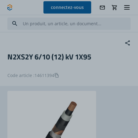
Allez au contenu
connectez-vous
N2XS2Y 6/10 (12) kV 1X95
Code article :
14611394