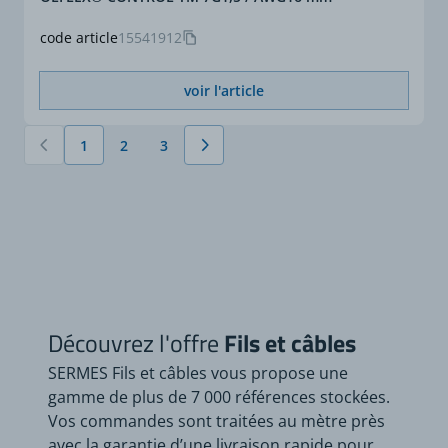
code article
15541912
voir l'article
1
2
3
Vous lisez actuellement la page
Page
Page
Découvrez l'offre
Fils et câbles
SERMES Fils et câbles vous propose une
gamme de plus de 7 000 références stockées.
Vos commandes sont traitées au mètre près
avec la garantie d’une livraison rapide pour