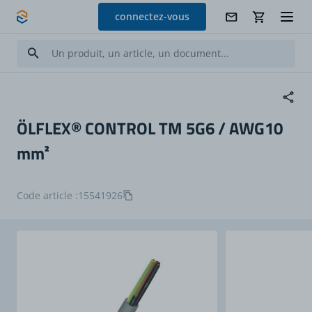
Allez au contenu
connectez-vous
ÖLFLEX® CONTROL TM 5G6 / AWG10
mm²
Code article :
15541926