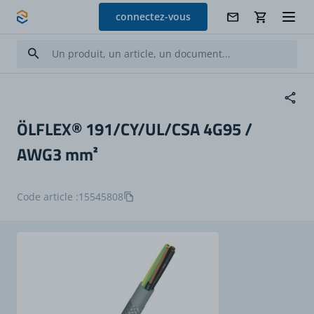
Allez au contenu
connectez-vous
ÖLFLEX® 191/CY/UL/CSA 4G95 /
AWG3 mm²
Code article :
15545808