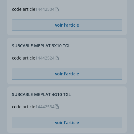
de traitement et
d'assainissement de
code article
14442504
l'eau.
voir l'article
Utilisation
• pompes submersibles
• pompes à immerger
pour forage
SUBCABLE MEPLAT 3X10 TGL
• stations de relevage
• pompes de piscine
code article
14442524
• interrupteurs flottants
• éclairage étanche
• industrie alimentaire
voir l'article
SUBCABLE MEPLAT 4G10 TGL
code article
14442534
voir l'article