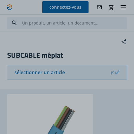
Allez au contenu
connectez-vous
SUBCABLE méplat
sélectionner un article
(9)