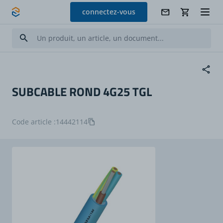
Allez au contenu
connectez-vous
SUBCABLE ROND 4G25 TGL
Code article :
14442114