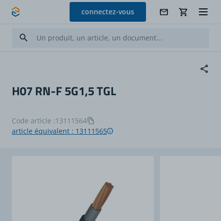
Allez au contenu
connectez-vous
H07 RN-F 5G1,5 TGL
Code article :
13111564
article équivalent : 13111565