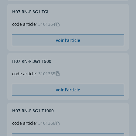
30°C
- pose seule dans un sol à
H07 RN-F 3G1 TGL
20°C.
Si les conditions
code article
13101364
d'installation sont
différentes, par exemple ;
voir l'article
groupement de plusieurs
câbles, rayonnement
solaire, pose en caniveau
ou pose enterrée sous
H07 RN-F 3G1 T500
fourreau, etc, il
conviendra d'appliquer
code article
13101365
des facteurs de correction
selon NF C 15-100.
voir l'article
(*)
(*) Valeurs données à titre
indicatif et variables
H07 RN-F 3G1 T1000
selon fabrication.
code article
13101366