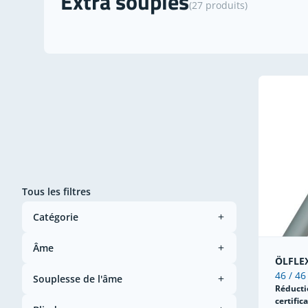
Extra souples
(27 produits)
Tous les filtres
Catégorie
Âme
ÖLFLEX
46 / 46
Souplesse de l'âme
Réducti
certific