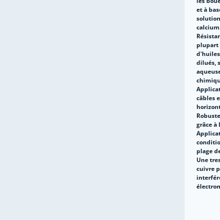
les boue
et à bas
solutio
calcium
Résistan
plupart 
d'huiles
dilués, 
aqueuse
chimiqu
Applicat
câbles 
horizont
Robuste
grâce à 
Applica
conditi
plage d
Une tre
cuivre p
interfé
électro