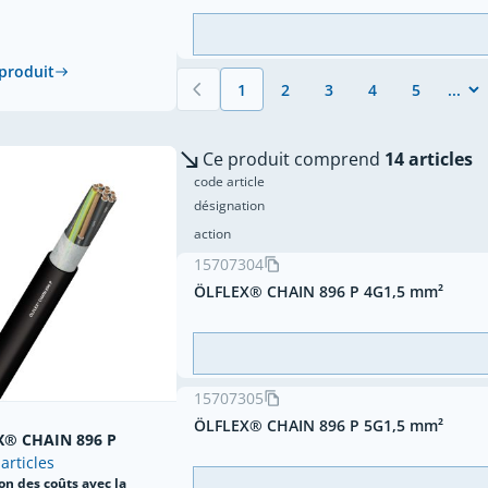
 produit
1
2
3
4
5
Vous lisez actuellement la page
Page
Page
Page
Page
Ce produit comprend
14 articles
code article
désignation
action
15707304
ÖLFLEX® CHAIN 896 P 4G1,5 mm²
15707305
ÖLFLEX® CHAIN 896 P 5G1,5 mm²
X® CHAIN 896 P
 articles
on des coûts avec la