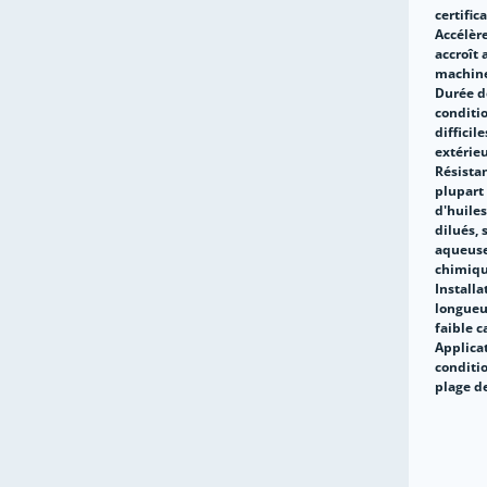
certific
Accélèr
accroît 
machine
Durée d
conditio
difficil
extérie
Résistan
plupart 
d'huiles
dilués, 
aqueuse
chimiqu
Installa
longueu
faible 
Applica
conditi
plage d