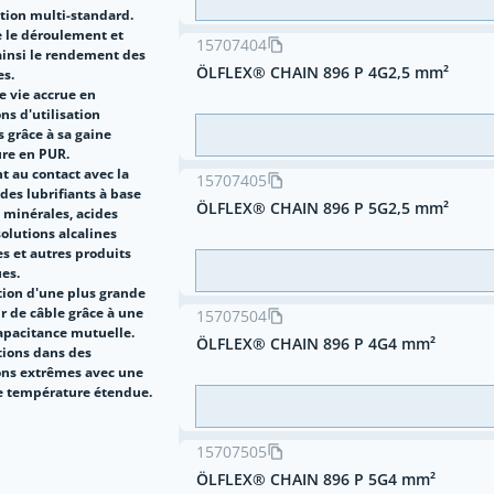
ation multi-standard.
e le déroulement et
15707404
ainsi le rendement des
ÖLFLEX® CHAIN 896 P 4G2,5 mm²
s.
e vie accrue en
ns d'utilisation
es grâce à sa gaine
ure en PUR.
t au contact avec la
15707405
des lubrifiants à base
ÖLFLEX® CHAIN 896 P 5G2,5 mm²
 minérales, acides
solutions alcalines
s et autres produits
es.
tion d'une plus grande
r de câble grâce à une
15707504
capacitance mutuelle.
ÖLFLEX® CHAIN 896 P 4G4 mm²
tions dans des
ons extrêmes avec une
e température étendue.
15707505
ÖLFLEX® CHAIN 896 P 5G4 mm²