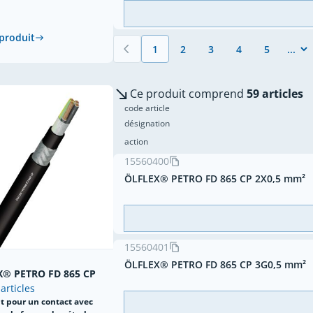
 produit
1
2
3
4
5
Vous lisez actuellement la page
Page
Page
Page
Page
Ce produit comprend
59 articles
code article
désignation
action
15560400
ÖLFLEX® PETRO FD 865 CP 2X0,5 mm²
15560401
ÖLFLEX® PETRO FD 865 CP 3G0,5 mm²
X® PETRO FD 865 CP
 articles
t pour un contact avec