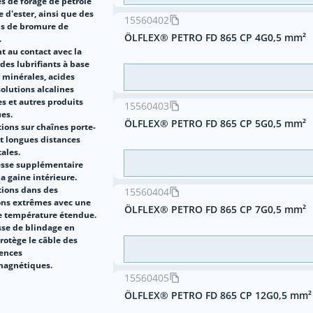
s de forage de pétrole
e d'ester, ainsi que des
15560402
ns de bromure de
ÖLFLEX® PETRO FD 865 CP 4G0,5 mm²
.
t au contact avec la
des lubrifiants à base
 minérales, acides
solutions alcalines
s et autres produits
15560403
es.
ÖLFLEX® PETRO FD 865 CP 5G0,5 mm²
ions sur chaînes porte-
et longues distances
ales.
sse supplémentaire
la gaine intérieure.
tions dans des
15560404
ons extrêmes avec une
ÖLFLEX® PETRO FD 865 CP 7G0,5 mm²
e température étendue.
sse de blindage en
rotège le câble des
rences
magnétiques.
15560405
ÖLFLEX® PETRO FD 865 CP 12G0,5 mm²