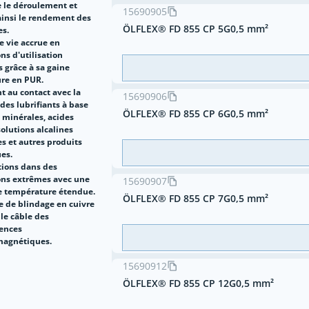
e le déroulement et
15690905
ainsi le rendement des
ÖLFLEX® FD 855 CP 5G0,5 mm²
s.
e vie accrue en
ns d'utilisation
es grâce à sa gaine
ure en PUR.
t au contact avec la
15690906
des lubrifiants à base
ÖLFLEX® FD 855 CP 6G0,5 mm²
 minérales, acides
solutions alcalines
s et autres produits
es.
tions dans des
ons extrêmes avec une
15690907
e température étendue.
ÖLFLEX® FD 855 CP 7G0,5 mm²
e de blindage en cuivre
le câble des
rences
magnétiques.
15690912
ÖLFLEX® FD 855 CP 12G0,5 mm²