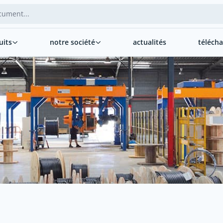
uits
notre société
actualités
téléch