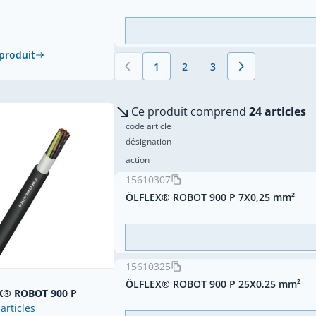
 produit
1
2
3
Vous lisez actuellement la page
Page
Page
Ce produit comprend
24 articles
code article
désignation
action
15610307
ÖLFLEX® ROBOT 900 P 7X0,25 mm²
15610325
ÖLFLEX® ROBOT 900 P 25X0,25 mm²
X® ROBOT 900 P
 articles