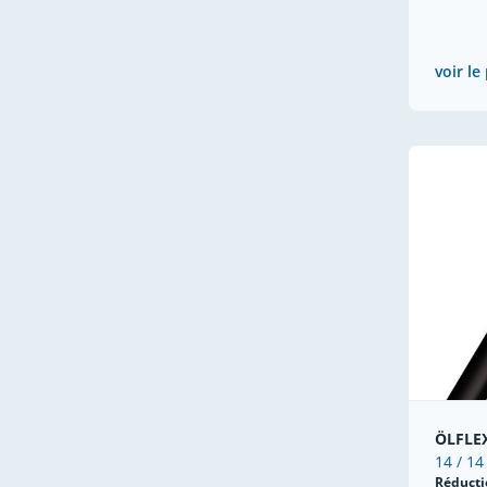
voir le
ÖLFLE
14 / 14
Réducti