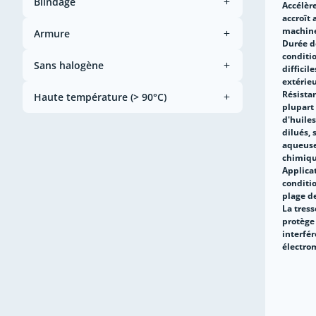
Blindage
Accélèr
accroît 
machine
Armure
Durée d
conditio
Sans halogène
difficil
extérie
Résistan
Haute température (> 90°C)
plupart 
d'huiles
dilués, 
aqueuse
chimiqu
Applica
conditi
plage d
La tress
protège 
interfé
électro