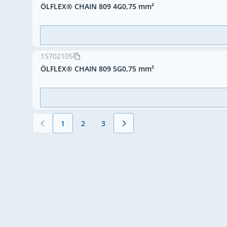
ÖLFLEX® CHAIN 809 4G0,75 mm²
15702105
ÖLFLEX® CHAIN 809 5G0,75 mm²
1
2
3
Vous lisez actuellement la page
Page
Page