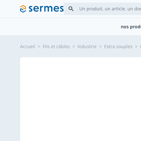
Allez au contenu
nos prod
Accueil
>
Fils et câbles
>
Industrie
>
Extra souples
>