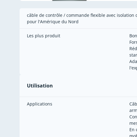
câble de contrôle / commande flexible avec isolation 
pour l'Amérique du Nord
Les plus produit
Bon
For
Réd
sta
Ada
l'ex
Utilisation
Applications
Câb
arm
Con
mes
En 
mob