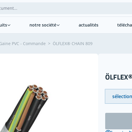
uits
notre société
actualités
téléch
Gaine PVC - Commande
>
ÖLFLEX® CHAIN 809
ÖLFLEX®
sélection