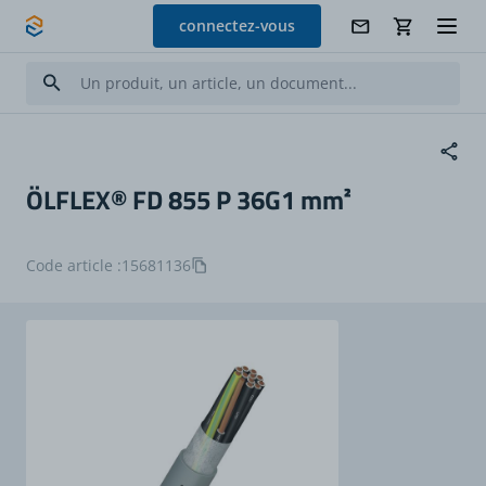
Allez au contenu
connectez-vous
ÖLFLEX® FD 855 P 36G1 mm²
Code article :
15681136