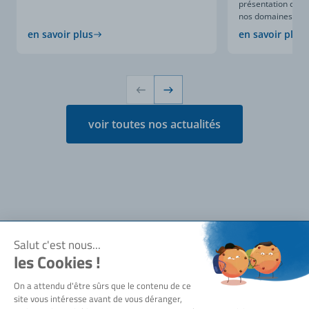
présentation compl
nos domaines d’expe
en savoir plus
en savoir plus
voir toutes nos actualités
Notre société
Qui sommes-nous ?
Besoin d'aide ?
Actualités