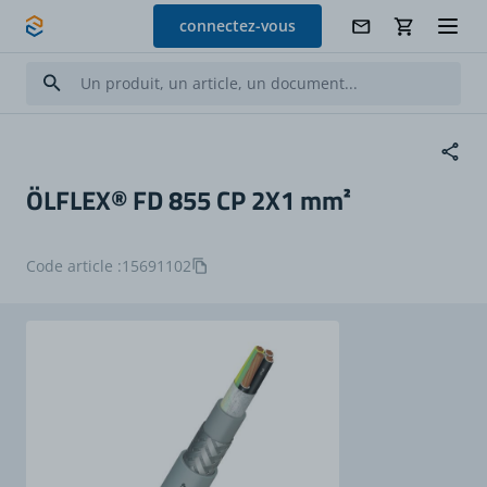
Allez au contenu
connectez-vous
ÖLFLEX® FD 855 CP 2X1 mm²
Code article :
15691102