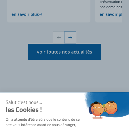
présentation compl
nos domaines d’expe
en savoir plus
en savoir plus
voir toutes nos actualités
Notre société
Qui sommes-nous ?
Besoin d'aide ?
Actualités