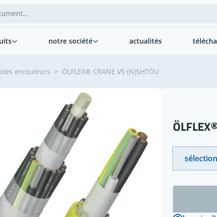
uits
notre société
actualités
téléch
bles enrouleurs
>
ÖLFLEX® CRANE VS (N)SHTÖU
ÖLFLEX®
sélection