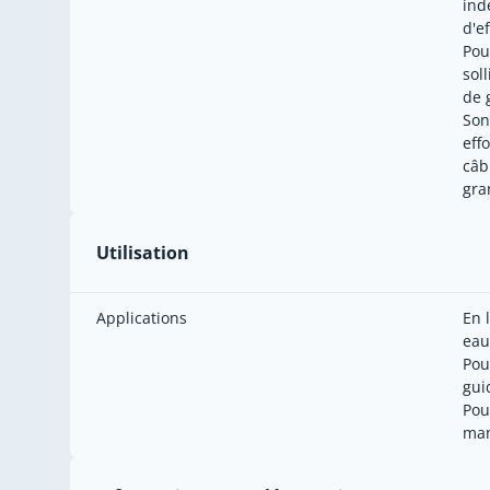
ind
d'e
Pou
sol
de 
Son
eff
câb
gra
Utilisation
Applications
En 
eau
Pou
gui
Pou
man