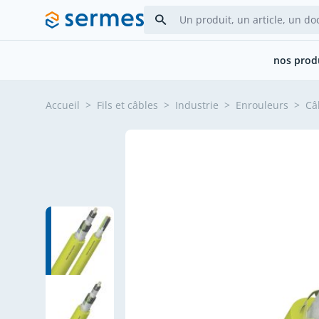
Allez au contenu
nos prod
Accueil
>
Fils et câbles
>
Industrie
>
Enrouleurs
>
Câ