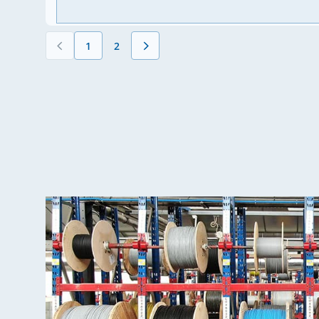
1
2
Vous lisez actuellement la page
Page