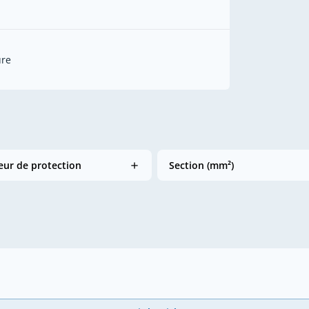
ure
ur de protection
Section (mm²)