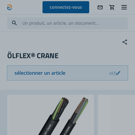
Allez au contenu
connectez-vous
ÖLFLEX® CRANE
sélectionner un article
(43)