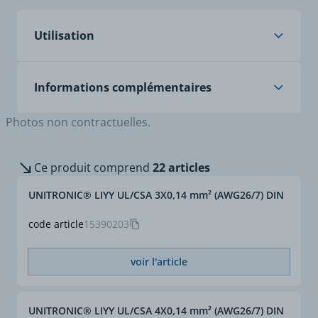
câble de transmission des données, avec code
Utilisation
couleur selon DIN 47100, reconnu UL/CSA
Les plus produit
Large gamme
Applications
Pour le câblage
Informations complémentaires
d'applications.
d'appareils, de machines
et d'installations destinés
Photos non contractuelles.
à l'export vers le marché
Câble amélioré : homologué UL et CSA
nord-américain ou vers
des pays où l'utilisation
Ce produit comprend
22 articles
de câbles homologués UL
/ CSA est courante.
UNITRONIC® LIYY UL/CSA 3X0,14 mm² (AWG26/7) DIN
Pour le marché Nord-
Américain.
code article
15390203
voir l'article
UNITRONIC® LIYY UL/CSA 4X0,14 mm² (AWG26/7) DIN