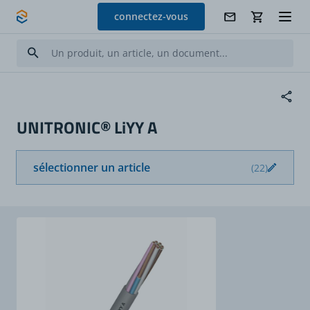
Allez au contenu
connectez-vous
UNITRONIC® LiYY A
sélectionner un article
(22)