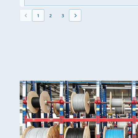
1
2
3
Vous lisez actuellement la page
Page
Page