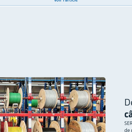
D
c
SER
de 