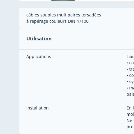
câbles souples multipaires torsadées
à repérage couleurs DIN 47100
Utilisation
Applications
Lia
• c
• t
• c
• s
• m
bal
Installation
En 
mob
Ne 
pro