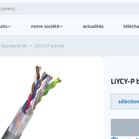
uits
notre société
actualités
téléch
Standard NF
>
LiYCY-P blindé
LiYCY-P 
sélection