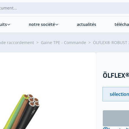
uits
notre société
actualités
téléch
nde raccordement
>
Gaine TPE - Commande
>
ÖLFLEX® ROBUST 
ÖLFLEX®
sélection