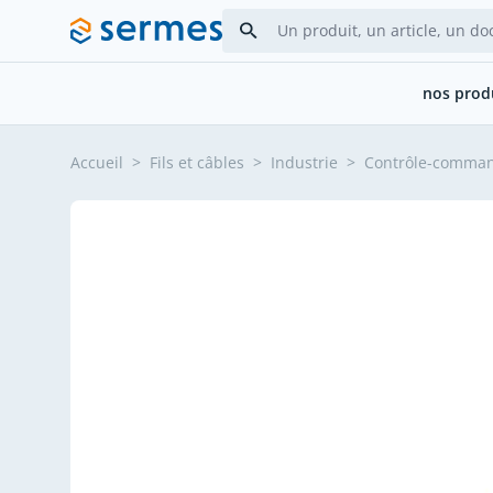
Allez au contenu
nos prod
Accueil
>
Fils et câbles
>
Industrie
>
Contrôle-comma