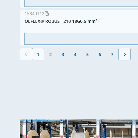
15840112
ÖLFLEX® ROBUST 210 18G0,5 mm²
1
2
3
4
5
6
7
Vous lisez actuellement la page
Page
Page
Page
Page
Page
Page