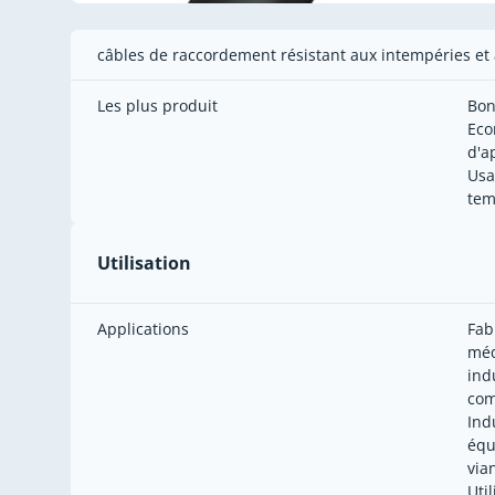
câbles de raccordement résistant aux intempéries e
Les plus produit
Bon
Eco
d'a
Usa
tem
Utilisation
Applications
Fab
méd
ind
com
Ind
équ
via
Uti