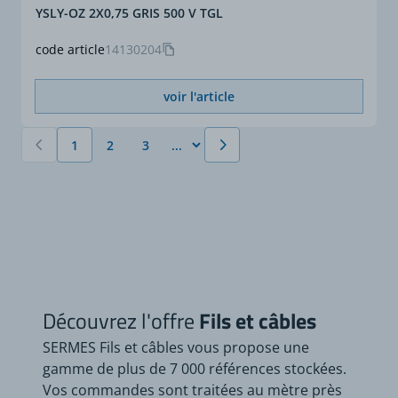
YSLY-OZ 2X0,75 GRIS 500 V TGL
code article
14130204
voir l'article
1
2
3
Vous lisez actuellement la page
Page
Page
Découvrez l'offre
Fils et câbles
SERMES Fils et câbles vous propose une
gamme de plus de 7 000 références stockées.
Vos commandes sont traitées au mètre près