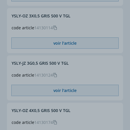
vert/jaune
YSLY-OZ 3X0,5 GRIS 500 V TGL
Marquage
YSLY-JZ
YSLY-OZ
code article
14130114
Section (mm²)
1,5
voir l'article
Section complète (mm²)
4 x 1,5
YSLY-JZ 3G0,5 GRIS 500 V TGL
ø gaine externe approx.
7,2
(2) (mm)
code article
14130124
voir l'article
YSLY-OZ 4X0,5 GRIS 500 V TGL
code article
14130174