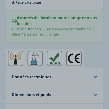
Page catalogue
4 modes de livraison pour s'adapter à vos
besoins
Livraison standard / Livraison express / Retrait sur
place / Livraison sur chantier
Données techniques
Âme
cuivre nu, classe 5, à
Dimensions et poids
brins fins
Isolation
PVC spécial