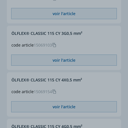
Repérage conducteurs
conducteurs noirs
repérés par numéros
voir l'article
blancs (VDE 0293-1)
Section (mm²)
0,75
ÖLFLEX® CLASSIC 115 CY 3G0,5 mm²
Section complète (mm²)
5 G 0,75
code article
15069103
ø extérieur approx. (mm)
7,7
voir l'article
ÖLFLEX® CLASSIC 115 CY 4X0,5 mm²
code article
15069154
voir l'article
ÖLFLEX® CLASSIC 115 CY 4G0,5 mm²