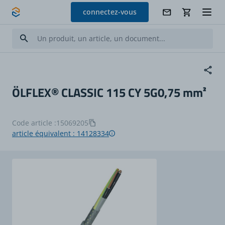
Allez au contenu
connectez-vous
ÖLFLEX® CLASSIC 115 CY 5G0,75 mm²
Code article :
15069205
article équivalent : 14128334