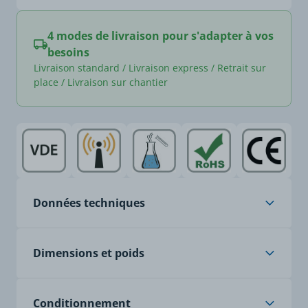
4 modes de livraison pour s'adapter à vos
besoins
Livraison standard / Livraison express / Retrait sur
place / Livraison sur chantier
Données techniques
Âme
cuivre nu, classe 5, à
Dimensions et poids
brins fins
Isolation
PVC spécial
Poids article (Kg/Km)
544
Conditionnement