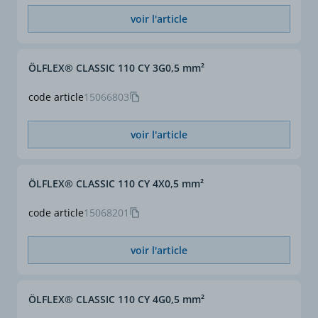
blancs (VDE 0293-1)
Conforme CE
Oui
voir l'article
Section (mm²)
1
ÖLFLEX® CLASSIC 110 CY 3G0,5 mm²
Section complète (mm²)
25 G 1
code article
15066803
ø extérieur approx. (mm)
17,5
voir l'article
ÖLFLEX® CLASSIC 110 CY 4X0,5 mm²
code article
15068201
voir l'article
ÖLFLEX® CLASSIC 110 CY 4G0,5 mm²