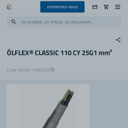
Allez au contenu
connectez-vous
ÖLFLEX® CLASSIC 110 CY 25G1 mm²
Code article :
15067025