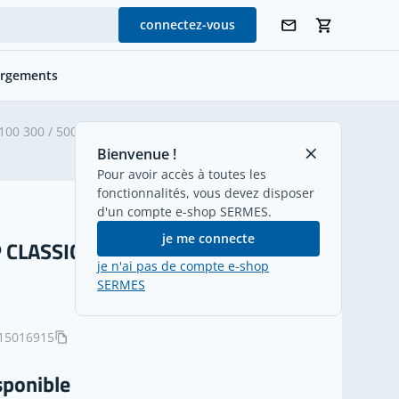
connectez-vous
argements
00 300 / 500 V
retour
Bienvenue !
Pour avoir accès à toutes les
fonctionnalités, vous devez disposer
d'un compte e-shop SERMES.
je me connecte
CLASSIC 100 300 / 500 V 15G0,75
je n'ai pas de compte e-shop
SERMES
15016915
sponible