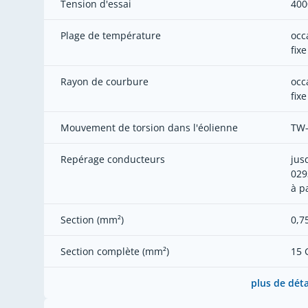
Tension d'essai
400
Plage de température
occ
fixe
Rayon de courbure
occ
fixe
Mouvement de torsion dans l'éolienne
TW-
Repérage conducteurs
jus
029
à p
Section (mm²)
0,7
Section complète (mm²)
15 
plus de déta