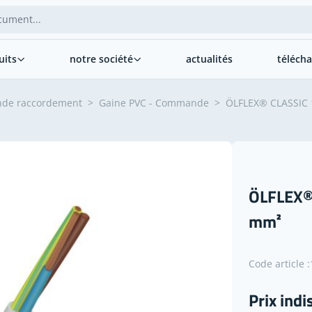
uits
notre société
actualités
téléch
nde raccordement
>
Gaine PVC - Commande
>
ÖLFLEX® CLASSIC 1
ÖLFLEX® 
mm²
Code article :
Prix indi