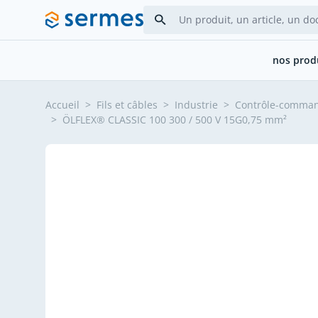
Allez au contenu
nos prod
Accueil
>
Fils et câbles
>
Industrie
>
Contrôle-comma
>
ÖLFLEX® CLASSIC 100 300 / 500 V 15G0,75 mm²