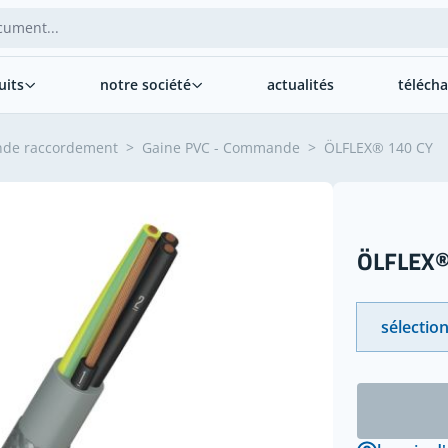
uits
notre société
actualités
téléch
nde raccordement
>
Gaine PVC - Commande
>
ÖLFLEX® 140 CY
ÖLFLEX®
sélection