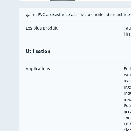
gaine PVC à résistance accrue aux huiles de machines
Les plus produit
Tau
l'h
Utilisation
Applications
En 
eau
usa
Ing
indu
mac
Pou
occ
sou
En 
éle