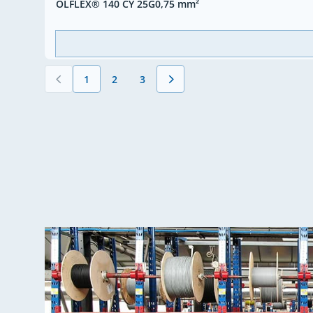
ÖLFLEX® 140 CY 25G0,75 mm²
1
2
3
Vous lisez actuellement la page
Page
Page