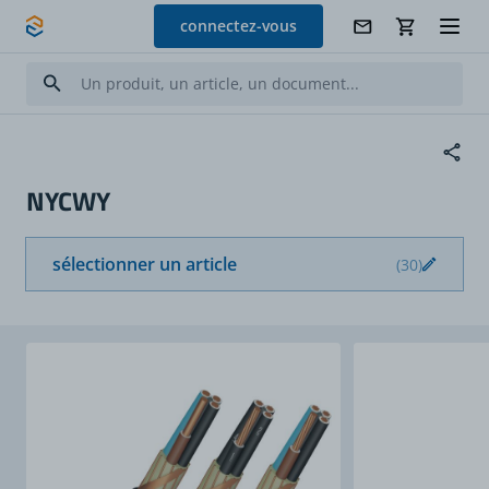
Allez au contenu
connectez-vous
NYCWY
sélectionner un article
(30)