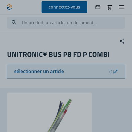
Allez au contenu
connectez-vous
UNITRONIC® BUS PB FD P COMBI
sélectionner un article
(1)