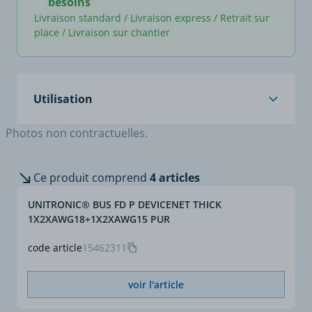
besoins
Livraison standard / Livraison express / Retrait sur
place / Livraison sur chantier
Utilisation
Photos non contractuelles.
Applications
Pour des applications
dynamiques.
DeviceNet relie les
Ce produit comprend
4 articles
appareils industriels, par
ex. capteurs fin de
UNITRONIC® BUS FD P DEVICENET THICK
course, commutateurs
1X2XAWG18+1X2XAWG15 PUR
photoélectriques,
démarreurs de moteur,
code article
15462311
moteurs à variateurs de
fréquence et commandes
voir l'article
d'automates
programmables, etc.