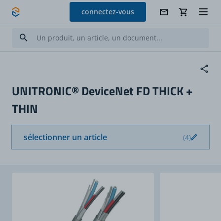
Allez au contenu
connectez-vous
UNITRONIC® DeviceNet FD THICK +
THIN
sélectionner un article
(4)