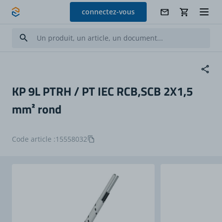
Allez au contenu
connectez-vous
KP 9L PTRH / PT IEC RCB,SCB 2X1,5
mm² rond
Code article :
15558032