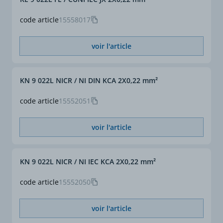
15 x ø
- Tresse en acier
- PVC gaine extérieure
code article
15558017
Repérage conducteurs
code couleurs
• DIN 43710
voir l'article
conducteur négatif et
gaine extérieure :
Fe/CuNi : bleu
KN 9 022L NICR / NI DIN KCA 2X0,22 mm²
NiCr/Ni : vert
PtRh/Pt : blanc
code article
15552051
conducteur positif :
toujours rouge
• IEC 60584
voir l'article
conducteur positif et
gaine extérieure :
Fe/CuNi : noir
KN 9 022L NICR / NI IEC KCA 2X0,22 mm²
NiCr/Ni : vert
PtRh/Pt : orange
code article
15552050
conducteur négatif :
toujours blanc
voir l'article
Section (mm²)
1,5