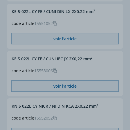
KE 5-022L CY FE / CUNI DIN LX 2X0,22 mm²
Section complète (mm²)
2 x 1,5
code article
15551052
ø extérieur approx. (mm)
7,1
Constitution du câble
voir l'article
PVC-PVC rund
Constitution du produit
IEC RCB,SCB
KE 5 022L CY FE / CUNI IEC JX 2X0,22 mm²
Thermocouple
PtRh/Pt
code article
15558006
voir l'article
KN 5 022L CY NICR / NI DIN KCA 2X0,22 mm²
code article
15552052