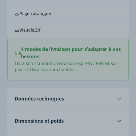
Page catalogue
Visuels
.ZIP
4 modes de livraison pour s'adapter à vos
besoins
Livraison standard / Livraison express / Retrait sur
place / Livraison sur chantier
Données techniques
Âme
1,5 mm² : env. 48 x 0,20
Dimensions et poids
mm
0,75 mm² : env. 24 x 0,20
mm