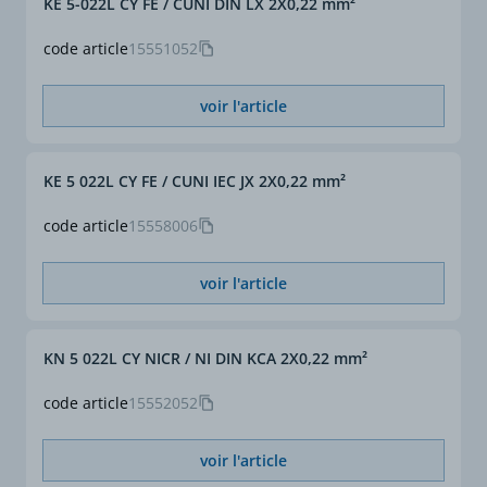
KE 5-022L CY FE / CUNI DIN LX 2X0,22 mm²
Section complète (mm²)
2 x 1,5
code article
15551052
ø extérieur approx. (mm)
5,4
Constitution du câble
voir l'article
SIL
Constitution du produit
IEC KCA
KE 5 022L CY FE / CUNI IEC JX 2X0,22 mm²
Thermocouple
NiCr/Ni
code article
15558006
voir l'article
KN 5 022L CY NICR / NI DIN KCA 2X0,22 mm²
code article
15552052
voir l'article