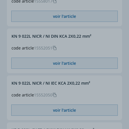
- PVC gaine extérieure
code article
15558017
Repérage conducteurs
code couleurs
• DIN 43710
voir l'article
conducteur négatif et
gaine extérieure :
Fe/CuNi : bleu
KN 9 022L NICR / NI DIN KCA 2X0,22 mm²
NiCr/Ni : vert
PtRh/Pt : blanc
code article
15552051
conducteur positif :
toujours rouge
• IEC 60584
voir l'article
conducteur positif et
gaine extérieure :
Fe/CuNi : noir
KN 9 022L NICR / NI IEC KCA 2X0,22 mm²
NiCr/Ni : vert
PtRh/Pt : orange
code article
15552050
conducteur négatif :
toujours blanc
voir l'article
Section (mm²)
1,5