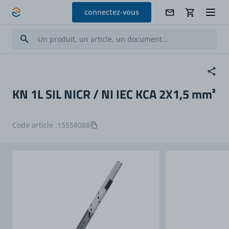
Allez au contenu
connectez-vous
KN 1L SIL NICR / NI IEC KCA 2X1,5 mm²
Code article :
15558088