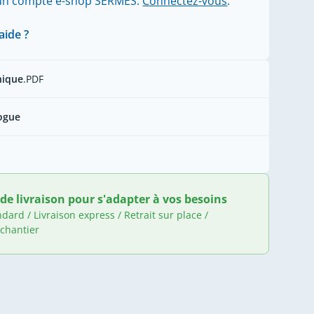
'un compte e-shop SERMES.
Connectez-vous
.
aide ?
nique
.PDF
ogue
de livraison pour s'adapter à vos besoins
ndard / Livraison express / Retrait sur place /
 chantier