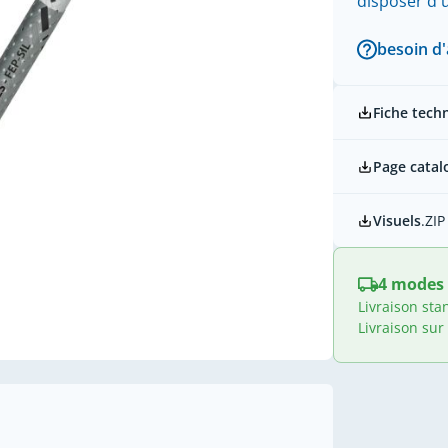
disposer d
besoin d'
Fiche tech
Page catal
Visuels
.ZIP
4 modes 
Livraison sta
Livraison sur