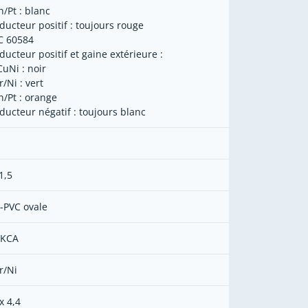
h/Pt : blanc
ducteur positif : toujours rouge
EC 60584
ducteur positif et gaine extérieure :
CuNi : noir
/Ni : vert
h/Pt : orange
ducteur négatif : toujours blanc
1,5
-PVC ovale
 KCA
r/Ni
x 4,4