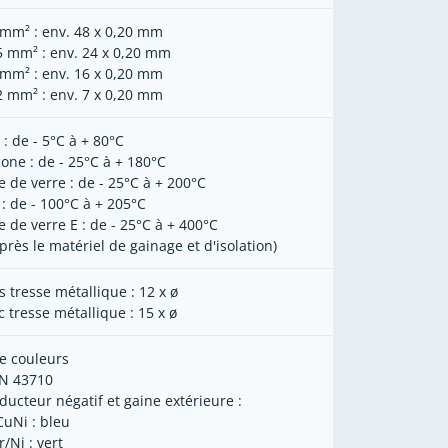
 mm² : env. 48 x 0,20 mm
5 mm² : env. 24 x 0,20 mm
 mm² : env. 16 x 0,20 mm
2 mm² : env. 7 x 0,20 mm
 : de - 5°C à + 80°C
icone : de - 25°C à + 180°C
re de verre : de - 25°C à + 200°C
 : de - 100°C à + 205°C
re de verre E : de - 25°C à + 400°C
après le matériel de gainage et d'isolation)
s tresse métallique : 12 x ø
c tresse métallique : 15 x ø
e couleurs
IN 43710
ducteur négatif et gaine extérieure :
CuNi : bleu
/Ni : vert