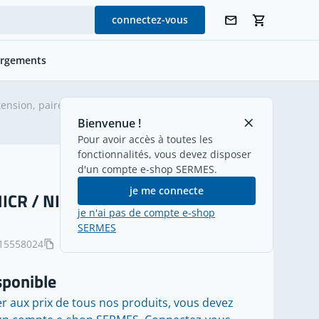
connectez-vous
argements
ension, paires
retour
Bienvenue !
Pour avoir accès à toutes les
fonctionnalités, vous devez disposer
d'un compte e-shop SERMES.
je me connecte
ICR / NI IEC KCA 2X1,5 mm² oval
je n'ai pas de compte e-shop
SERMES
15558024
sponible
r aux prix de tous nos produits, vous devez