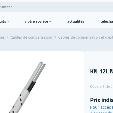
uits
notre société
actualités
téléch
ées
>
Câbles de compensation
>
Câbles de compensation et d'ext
KN 12L N
Code article :
Prix indi
Pour accéde