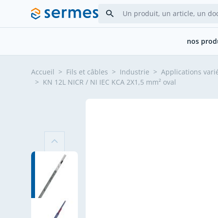
Allez au contenu
nos prod
Accueil
>
Fils et câbles
>
Industrie
>
Applications vari
>
KN 12L NICR / NI IEC KCA 2X1,5 mm² oval