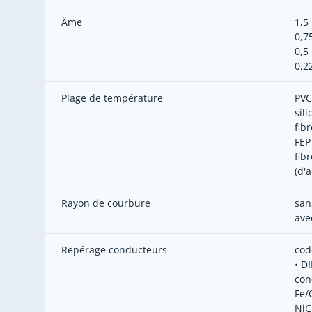
Âme
1,5
0,7
0,5
0,2
Plage de température
PVC
sil
fib
FEP
fib
(d'
Rayon de courbure
san
ave
Repérage conducteurs
cod
• D
con
Fe/
NiCr