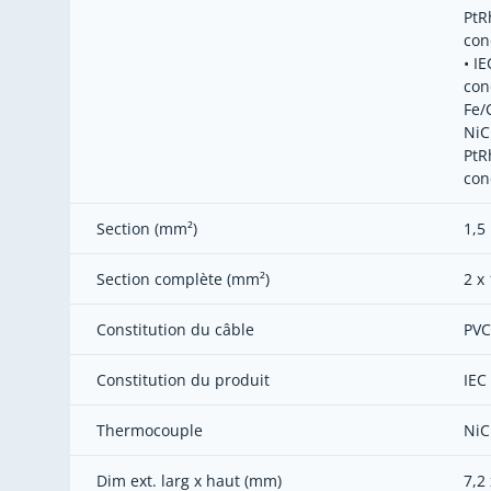
PtR
con
• I
con
Fe/
NiCr
PtR
con
Section (mm²)
1,5
Section complète (mm²)
2 x 
Constitution du câble
PVC
Constitution du produit
IEC
Thermocouple
NiC
Dim ext. larg x haut (mm)
7,2 