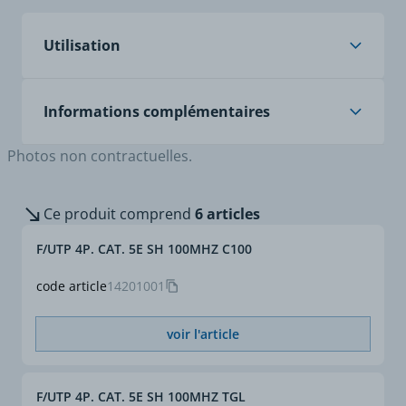
Utilisation
Applications
Câblages informatiques
Informations complémentaires
Cat.5E.
Transmissions à très
Photos non contractuelles.
hauts débits.
Utilisation pour câblage "Grade 1" selon guide UTE
Bande passante jusqu'à
C 90-483.
100 MHz.
Ce produit comprend
6 articles
Liaisons de classe E,
Norme
Systèmes de câblage : ISO
convient pour protocoles
11801 ed.2, EN 50173,
F/UTP 4P. CAT. 5E SH 100MHZ C100
de transmission Ethernet
EIA/TIA 568.
100 Mbit/s, TP-MD et ATM
code article
14201001
155.
Installation
Pose selon NF C 15-900.
voir l'article
F/UTP 4P. CAT. 5E SH 100MHZ TGL