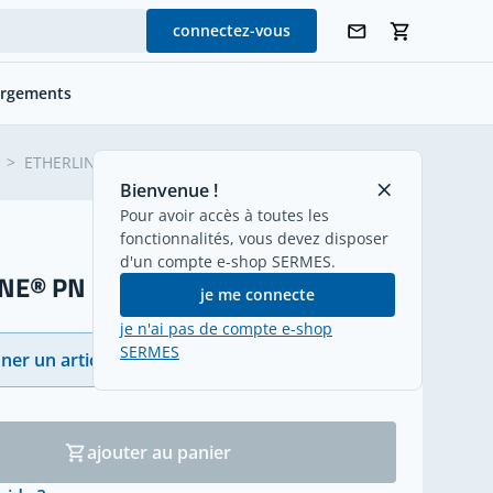
connectez-vous
argements
retour
>
ETHERLINE® PN 2-pairs Cat. 5
Bienvenue !
Pour avoir accès à toutes les
fonctionnalités, vous devez disposer
d'un compte e-shop SERMES.
E® PN 2-pairs Cat. 5
je me connecte
je n'ai pas de compte e-shop
SERMES
ner un article
(4)
ajouter au panier