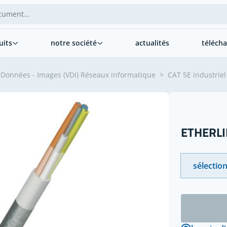
uits
notre société
actualités
téléch
- Données - Images (VDI) Réseaux informatique
>
CAT 5E industriel
ETHERLIN
sélection