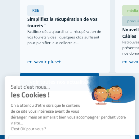
RSE
média
Simplifiez la récupération de vos
produi
tourets !
Nouvell
Facilitez dès aujourd’hui la récupération de
Câbles
vos tourets vides : quelques clics suffisent
Retrouvez
pour planifier leur collecte e...
présentat
nos domain
en savoir plus
en savo
voir toutes nos actualités