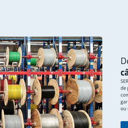
D
c
SER
de 
com
gar
ou 