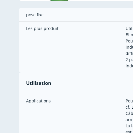
pose fixe
Les plus produit
Uti
Bli
Peu
ind
diff
2 p
indu
Utilisation
Applications
Pou
cf.
Câb
arm
La 
est