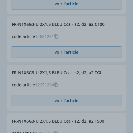
voir l'article
Norme
NF C 32-325.
Réglementation des
FR-N1X6G3-U 2X1,5 BLEU Cca - s2, d2, a2 C100
Produits de Construction
505/11.
code article
12651261
Euroclasse : Cca - s2, d2,
a2.
voir l'article
FR-N1X6G3-U 2X1,5 BLEU Cca - s2, d2, a2 TGL
code article
12651264
voir l'article
FR-N1X6G3-U 2X1,5 BLEU Cca - s2, d2, a2 T500