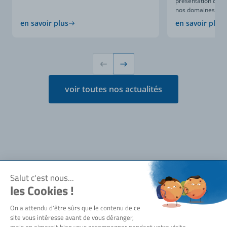
présentation compl
nos domaines d’expe
en savoir plus
en savoir plus
voir toutes nos actualités
Notre société
Qui sommes-nous ?
Besoin d'aide ?
Actualités