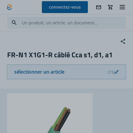
Allez au contenu
connectez-vous
FR-N1 X1G1-R câblé Cca s1, d1, a1
sélectionner un article
(15)