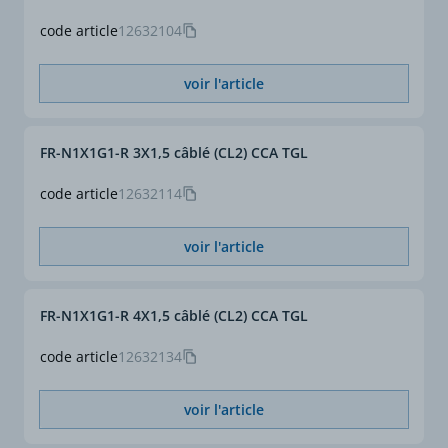
téléphoniques, raffineries
code article
12632104
et industries chimiques,
centrales nucléaires et
sites sensibles.
voir l'article
Installation
Dans les conditions
d'installation (extrait de la
FR-N1X1G1-R 3X1,5 câblé (CL2) CCA TGL
NF C 15-100, chapitre 32,
influences externes),
code article
12632114
l'utilisation de câbles non
propagateur de l'incendie
voir l'article
"C1" est recommandée
pour les risques suivants
:
FR-N1X1G1-R 4X1,5 câblé (CL2) CCA TGL
• évacuation d'urgence
BD2, BD3 et BD4
code article
12632134
• incendie : BE2
• structures propagatrices
d'incendie : CB2
voir l'article
• matériaux de
construction